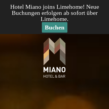
Hotel Miano joins Limehome! Neue
menu
Buchungen erfolgen ab sofort über
Limehome.
Buchen
Hotelbar
Skip
to
Munich
content
Pasing
–
Stylish
Drinks
&
Vibes
at
MIANO